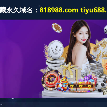
事食品机械设备设计、制造和安装调试的专业厂家。
(中国)
RY CO., LTD.—
我们
产品展示
厂容厂貌