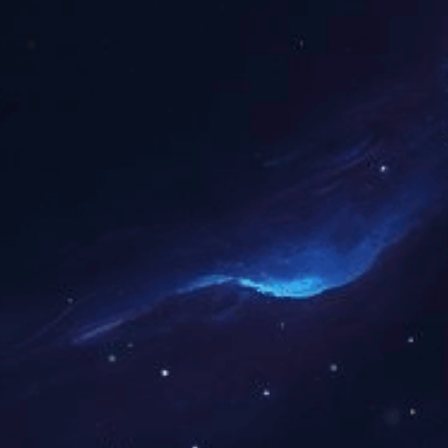
麦片生产
小型滚筒