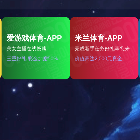
+
戏·体育-爱游戏(中国)
滚筒干燥机生产线系列